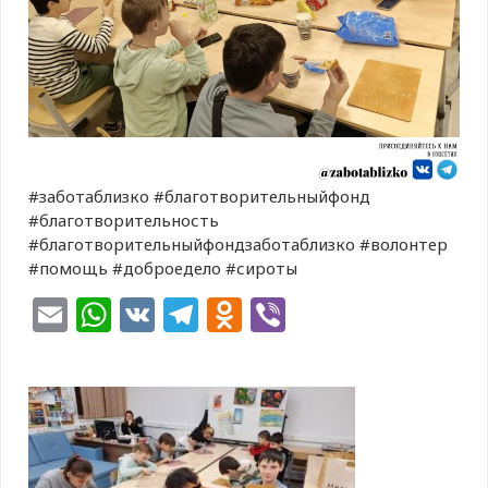
#заботаблизко #благотворительныйфонд
#благотворительность
#благотворительныйфондзаботаблизко #волонтер
#помощь #доброедело #сироты
Email
WhatsApp
VK
Telegram
Odnoklassniki
Viber