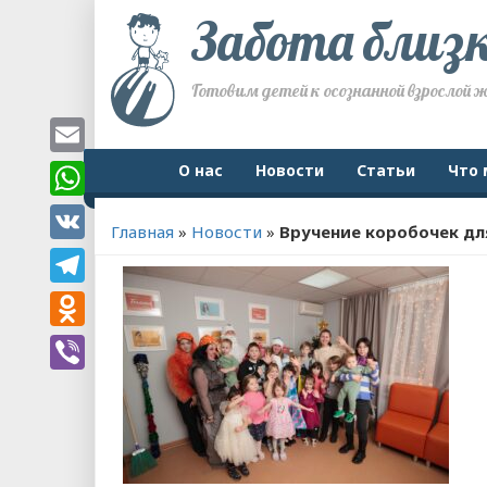
Забота близ
Готовим детей к осознанной взрослой 
Email
О нас
Новости
Статьи
Что 
WhatsApp
Главная
»
Новости
»
Вручение коробочек дл
VK
Telegram
Odnoklassniki
Viber