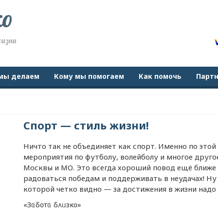
ко
жизни
мы делаем
Кому мы помогаем
Как помочь
Парт
Спорт — стиль жизни!
Ничто так не объединяет как спорт. Именно по это
мероприятия по футболу, волейболу и многое друг
Москвы и МО. Это всегда хороший повод ещё ближе п
радоваться победам и поддерживать в неудачах! Ну а
которой четко видно — за достижения в жизни надо
«Зᥲδ᧐ᴛᥲ δ᧘ᥙзκ᧐»