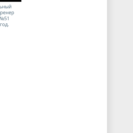
льный
Тренер
 №51
год.
i