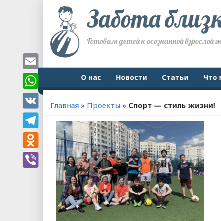
Забота близ
Готовим детей к осознанной взрослой 
Email
О нас
Новости
Статьи
Что 
WhatsApp
Главная
»
Проекты
»
Спорт — стиль жизни!
VK
Telegram
Odnoklassniki
Viber