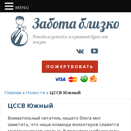
MENU
Забота близко
Готовим детей к осознанной взрослой
жизни
ПОЖЕРТВОВАТЬ
Главная
»
Новости
»
ЦССВ Южный
ЦССВ Южный
Внимательный читатель нашего блога мог
заметить, что наша команда волонтеров славится
многонациональностью. В прошлом учебном году