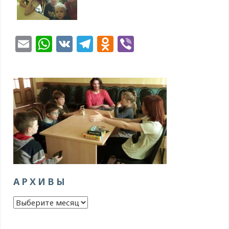
Email
WhatsApp
VK
Telegram
Odnoklassniki
Viber
АРХИВЫ
Архивы