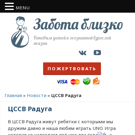
MENU
Забота близко
Готовим детей к осознанной взрослой
жизни
ПОЖЕРТВОВАТЬ
Главная
»
Новости
»
ЦССВ Радуга
ЦССВ Радуга
В ЦССВ Радуга живут ребятки с которыми мы
дружим давно и наша любим играть UNO. Игра
которая не надоедает вот уже два года
, а