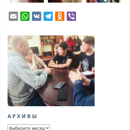
Email
WhatsApp
VK
Telegram
Odnoklassniki
Viber
АРХИВЫ
Архивы