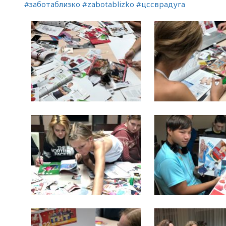
#заботаблизко
#zabotablizko
#цссврадуга