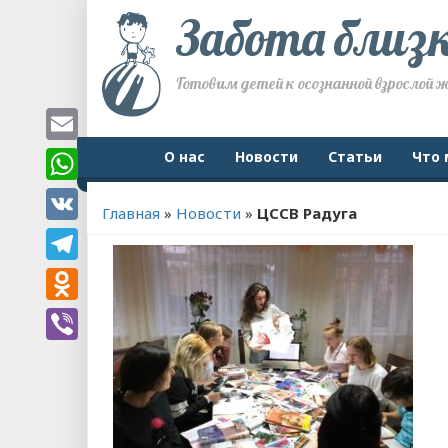
Забота близ
Готовим детей к осознанной взрослой 
Email
О нас
Новости
Статьи
Что 
WhatsApp
Главная
»
Новости
»
ЦССВ Радуга
VK
Telegram
Odnoklassniki
Viber