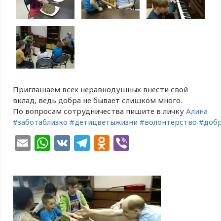
Приглашаем всех неравнодушных внести свой
вклад, ведь добра не бывает слишком много.
По вопросам сотрудничества пишите в личку
Алина
#заботаблизко
#детицветыжизни
#волонтерство
#доб
Email
WhatsApp
VK
Telegram
Odnoklassniki
Viber