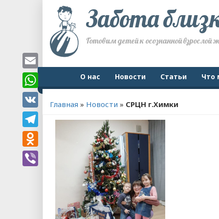
Забота близ
Готовим детей к осознанной взрослой 
Email
О нас
Новости
Статьи
Что 
WhatsApp
Главная
»
Новости
»
СРЦН г.Химки
VK
Telegram
Odnoklassniki
Viber