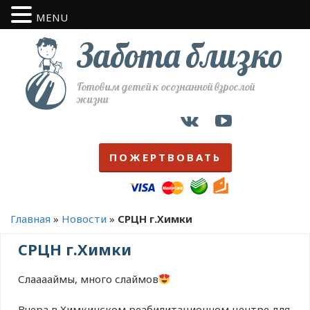
MENU
Забота близко
Готовим детей к осознанной взрослой
жизни
ПОЖЕРТВОВАТЬ
Главная
»
Новости
»
СРЦН г.Химки
СРЦН г.Химки
Слааааймы, много слаймов
⠀
Вчера в Химкинском реабилитационном центре для