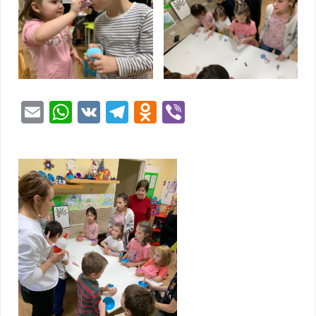
Email
WhatsApp
VK
Telegram
Odnoklassniki
Viber