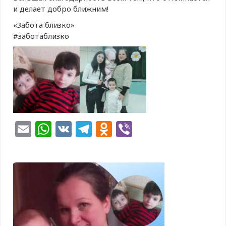
и делает добро ближним!
«Забота близко»
#заботаблизко
Email
WhatsApp
VK
Telegram
Odnoklassniki
Viber