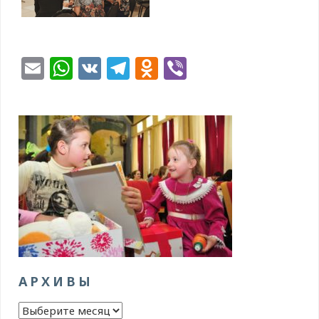
Email
WhatsApp
VK
Telegram
Odnoklassniki
Viber
АРХИВЫ
Архивы