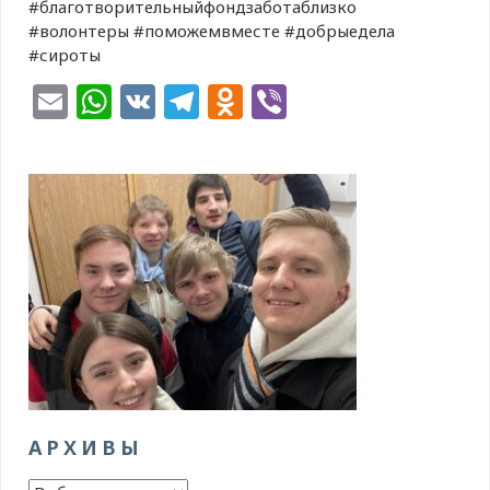
#благотворительныйфондзаботаблизко
#волонтеры #поможемвместе #добрыедела
#сироты
Email
WhatsApp
VK
Telegram
Odnoklassniki
Viber
АРХИВЫ
Архивы