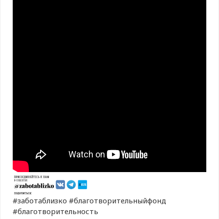
#заботаблизко #благотворительныйфонд
#благотворительность