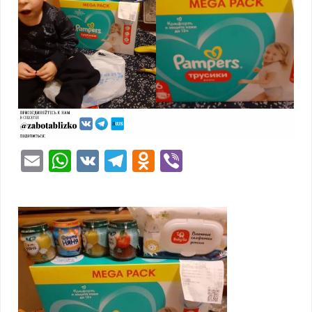
Email
WhatsApp
VK
Telegram
Odnoklassniki
Viber