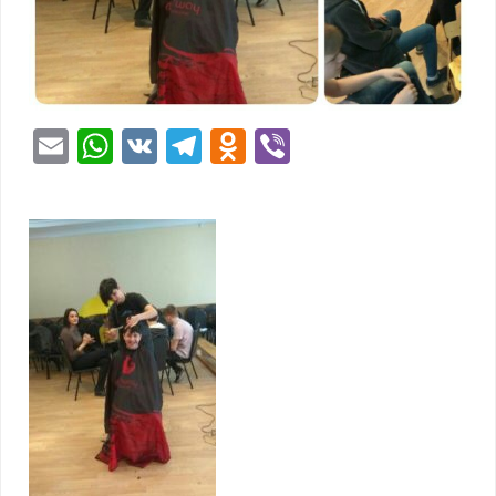
Email
WhatsApp
VK
Telegram
Odnoklassniki
Viber