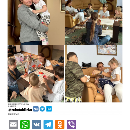
Email
WhatsApp
VK
Telegram
Odnoklassniki
Viber