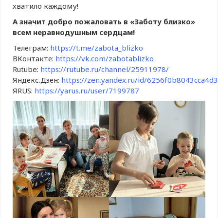
хватило каждому!
А значит добро пожаловать в «Заботу близко»
всем неравнодушным сердцам!
Телеграм:
https://t.me/zabota_blizko
ВКонтакте:
https://vk.com/zabotablizko
Rutube:
https://rutube.ru/channel/25911978/
Яндекс.Дзен:
https://zen.yandex.ru/id/6256f0b8043cca4d
ЯRUS:
https://yarus.ru/user/7199787