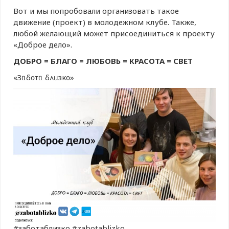
Вот и мы попробовали организовать такое
движение (проект) в молодежном клубе. Также,
любой желающий может присоединиться к проекту
«Доброе дело».
ДОБРО = БЛАГО = ЛЮБОВЬ = КРАСОТА = СВЕТ
«Зᥲδ᧐ᴛᥲ δ᧘ᥙзκ᧐»
#заботаблизко #zabotablizko