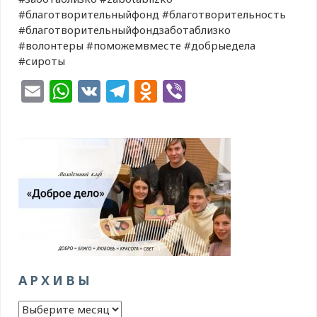
#благотворительныйфонд #благотворительность
#благотворительныйфондзаботаблизко
#волонтеры #поможемвместе #добрыедела
#сироты
Email
WhatsApp
VK
Telegram
Odnoklassniki
Viber
АРХИВЫ
Архивы