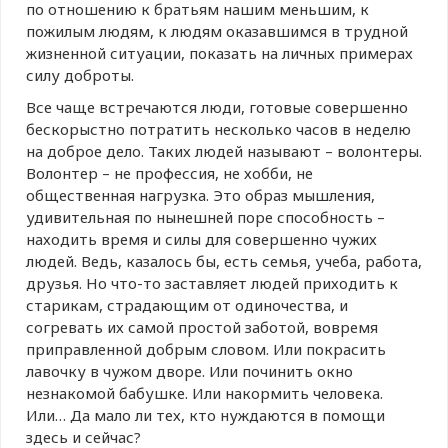
по от­ношению к братьям нашим меньшим, к
пожилым людям, к людям оказавшимся в трудной
жизненной ситуации, показать на личных примерах
силу доброты.
Все чаще встречаются люди, готовые совершенно
бескорыстно потратить несколько часов в неделю
на доброе дело. Таких людей называют – волонтеры.
Волонтер – не профессия, не хобби, не
общественная нагрузка. Это образ мышления,
удивительная по нынешней поре способность –
находить время и силы для совершенно чужих
людей. Ведь, казалось бы, есть семья, учеба, работа,
друзья. Но что-то заставляет людей приходить к
старикам, страдающим от одиночества, и
согревать их самой простой заботой, вовремя
приправленной добрым словом. Или покрасить
лавочку в чужом дворе. Или починить окно
незнакомой бабушке. Или накормить человека.
Или… Да мало ли тех, кто нуждаются в помощи
здесь и сейчас?