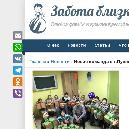
Забота близ
Готовим детей к осознанной взрослой 
Email
О нас
Новости
Статьи
Что 
WhatsApp
Главная
»
Новости
»
Новая команда в г.Пуш
VK
Telegram
Odnoklassniki
Viber