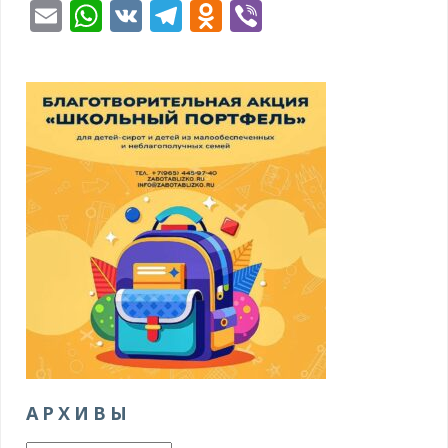
Email
WhatsApp
VK
Telegram
Odnoklassniki
Viber
АРХИВЫ