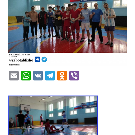
Email
WhatsApp
VK
Telegram
Odnoklassniki
Viber