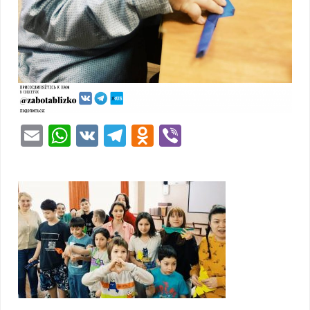
Email
WhatsApp
VK
Telegram
Odnoklassniki
Viber