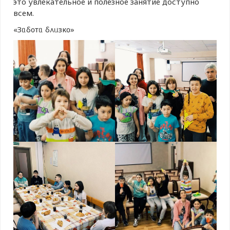
это увлекательное и полезное занятие доступно
всем.
«Зᥲδ᧐ᴛᥲ δ᧘ᥙзκ᧐»