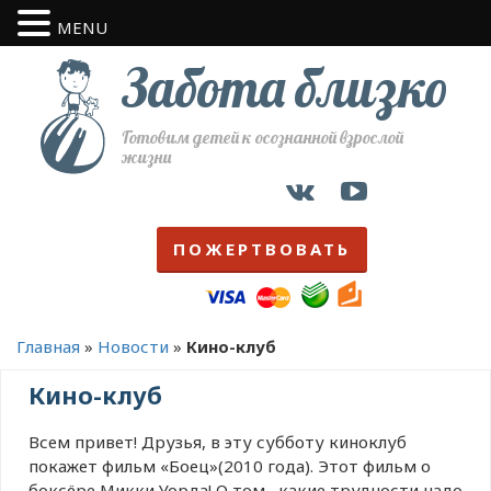
MENU
Забота близко
Готовим детей к осознанной взрослой
жизни
ПОЖЕРТВОВАТЬ
Главная
»
Новости
»
Кино-клуб
Кино-клуб
Всем привет! Друзья, в эту субботу киноклуб
покажет фильм «Боец»(2010 года). Этот фильм о
боксёре Микки Уорда! О том , какие трудности надо