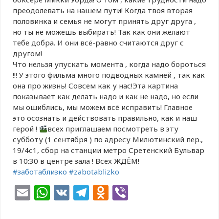
преодолевать на нашем пути! Когда твоя вторая
половинка и семья не могут принять друг друга ,
но ты не можешь выбирать! Так как они желают
тебе добра. И они всё-равно считаются друг с
другом!
Что нельзя упускать момента , когда надо бороться
!!! У этого фильма много подводных камней , так как
она про жизнь! Совсем как у нас!Эта картина
показывает как делать надо и как не надо, но если
мы ошиблись, мы можем всё исправить! Главное
это осознать и действовать правильно, как и наш
герой !
всех приглашаем посмотреть в эту
субботу (1 сентября ) по адресу Милютинский пер.,
19/4с1, сбор на станции метро Сретенский Бульвар
в 10:30 в центре зала ! Всех ЖДЁМ!
#заботаблизко
#zabotablizko
Email
WhatsApp
VK
Telegram
Odnoklassniki
Viber