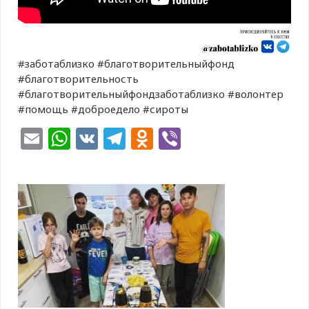
#заботаблизко #благотворительныйфонд
#благотворительность
#благотворительныйфондзаботаблизко #волонтер
#помощь #доброедело #сироты
Email
WhatsApp
VK
Telegram
Odnoklassniki
Viber