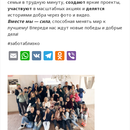
семьи в трудную минуту,
создают
яркие проекты,
участвуют
в масштабных акциях и
делятся
историями добра через фото и видео.
Вместе мы — сила
, способная менять мир к
лучшему! Впереди нас ждут новые победы и добрые
дела!
#заботаблизко
Email
WhatsApp
VK
Telegram
Odnoklassniki
Viber