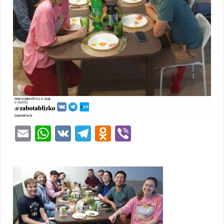
Email
WhatsApp
VK
Telegram
Odnoklassniki
Viber