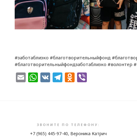
#заботаблизко #благотворительныйфонд #благотво
#благотворительныйфондзаботаблизко #волонтер 
Email
WhatsApp
VK
Telegram
Odnoklassnik
Viber
ЗВОНИТЕ ПО ТЕЛЕФОНУ:
+7 (965) 445-97-40, Вероника Катрич