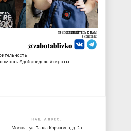
рительность
#помощь #доброедело #сироты
i
НАШ АДРЕС:
Москва, ул. Павла Корчагина, д. 2а