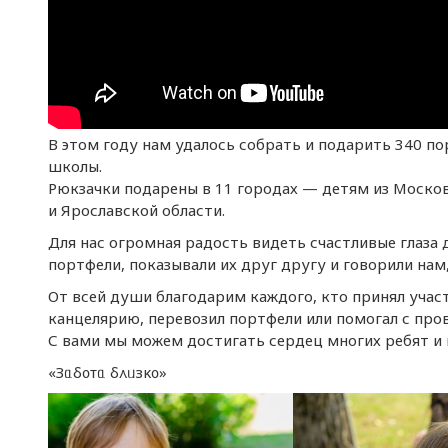
В этом году нам удалось собрать и подарить 340 п
школы.
Рюкзачки подарены в 11 городах — детям из Моско
и Ярославской области.
Для нас огромная радость видеть счастливые глаза 
портфели, показывали их друг другу и говорили нам,
От всей души благодарим каждого, кто принял участ
канцелярию, перевозил портфели или помогал с пров
С вами мы можем достигать сердец многих ребят и 
«Зᥲδ᧐ᴛᥲ δ᧘ᥙзκ᧐»