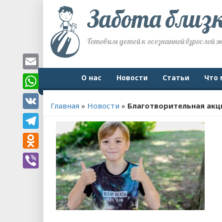
Забота близ
Готовим детей к осознанной взрослой 
Email
О нас
Новости
Статьи
Что 
WhatsApp
Главная
»
Новости
»
Благотворительная акц
VK
Telegram
Odnoklassniki
Viber