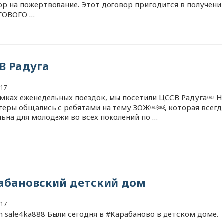
ор на пожертвование. Этот договор пригодится в получени
ГОВОГО …
В Радуга
017
мках еженедельных поездок, мы посетили ЦССВ Радуга￼ 
теры общались с ребятами на тему ЗОЖ￼￼, которая всегд
льна для молодежи во всех поколений по …
абановский детский дом
017
m sale4ka888 Были сегодня в #Карабаново в детском доме.