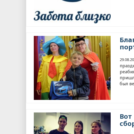
Бла
пор
29.08.2
празд
реаби
пришл
был в
Вот
сбо