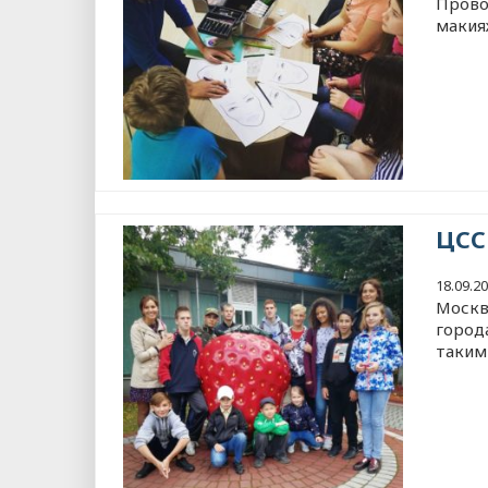
Прово
макия
ЦСС
18.09.2
Москв
города
таким