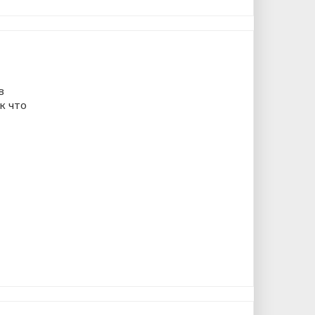
в
к что