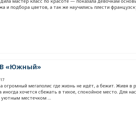
дила мастер класс по красоте — показала девочкам основ
жа и подбора цветов, а так же научились плести французс
В «Южный»
017
а огромный мегаполис где жизнь не идёт, а бежит. Живя в 
 иногда хочется сбежать в тихое, спокойное место. Для на
 уютным местечком …