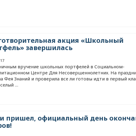
готворительная акция «Школьный
тфель» завершилась
017
ничным вручение школьных портфелей в Социальном-
литационном Центре Для Несовершеннолетних. На праздн
а Фея Знаний и проверила все ли готовы идти в первый кла
еселый …
 и пришел, официальный день оконча
ров!