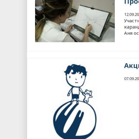
Про
12.09.2
Участ
каран
Аня ос
Акц
07.09.2