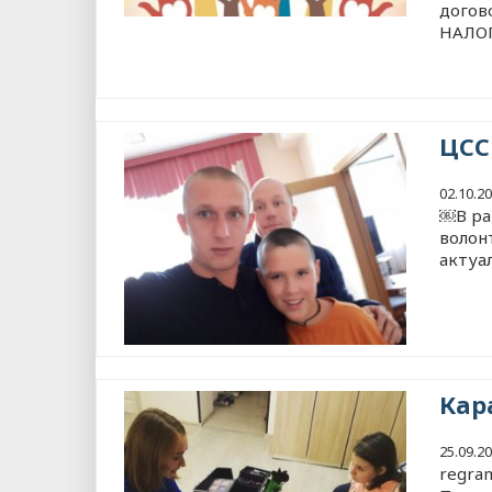
догов
НАЛО
ЦСС
02.10.2
￼В ра
волон
актуа
Кар
25.09.2
regra