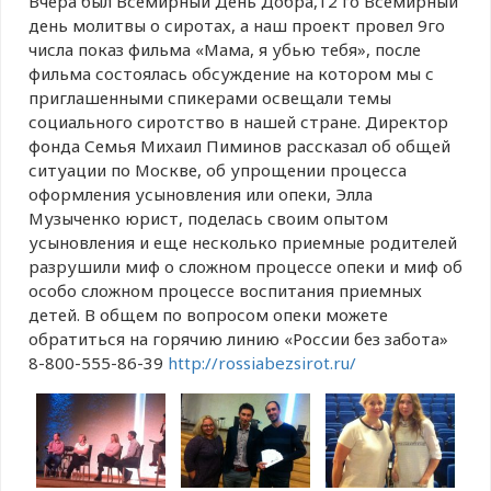
Вчера был Всемирный День Добра,12 го Всемирный
день молитвы о сиротах, а наш проект провел 9го
числа показ фильма «Мама, я убью тебя», после
фильма состоялась обсуждение на котором мы с
приглашенными спикерами освещали темы
социального сиротство в нашей стране. Директор
фонда Семья Михаил Пиминов рассказал об общей
ситуации по Москве, об упрощении процесса
оформления усыновления или опеки, Элла
Музыченко юрист, поделась своим опытом
усыновления и еще несколько приемные родителей
разрушили миф о сложном процессе опеки и миф об
особо сложном процессе воспитания приемных
детей. В общем по вопросом опеки можете
обратиться на горячию линию «России без забота»
8-800-555-86-39
http://rossiabezsirot.ru/