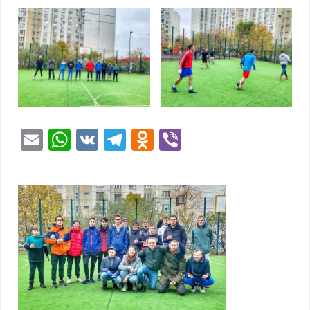
Email
WhatsApp
VK
Telegram
Odnoklassniki
Viber