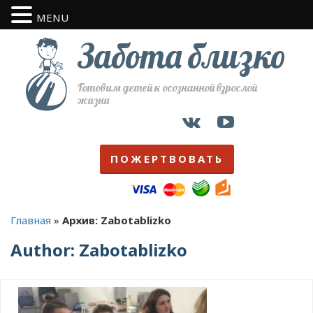
MENU
Забота близко
Готовим детей к осознанной взрослой
жизни
ПОЖЕРТВОВАТЬ
Главная
»
Архив: Zabotablizko
Author:
Zabotablizko