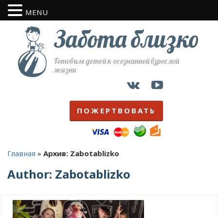
MENU
Забота близко
Готовим детей к осознанной взрослой
жизни
ПОЖЕРТВОВАТЬ
Главная
»
Архив: Zabotablizko
Author:
Zabotablizko